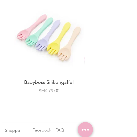
Babyboss Silikongaffel
Babyboss Bambuskå
Price
SEK 79.00
Facebook
FAQ
Shoppa