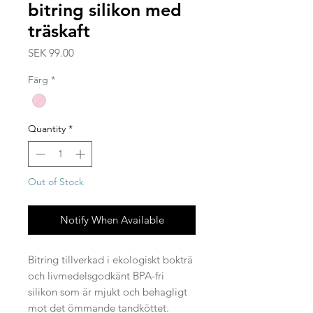
bitring silikon med
träskaft
Price
SEK 99.00
Färg
*
Quantity
*
Out of Stock
Notify When Available
Bitring tillverkad i ekologiskt bokträ
och livmedelsgodkänt BPA-fri
silikon som är mjukt och behagligt
mot det ömmande tandköttet.