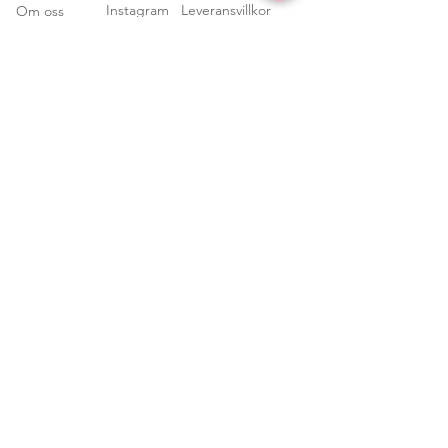
Instagram
Leveransvillkor
Om oss
Kontakt
Betalningsalternativ
Skötselråd
Return/Refund Policy
Leveranstid 1-3 arbetsdagar
Få rabatter & nyhetsbrev
Prenumerera nu!